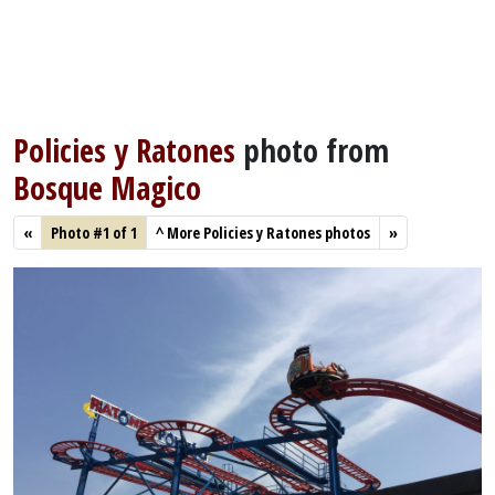
Policies y Ratones
photo from
Bosque Magico
«
Photo #1 of 1
^
More Policies y Ratones photos
»