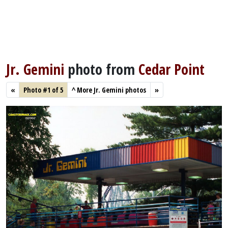
Jr. Gemini
photo from
Cedar Point
«
Photo #1 of 5
^
More Jr. Gemini photos
»