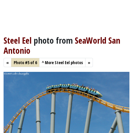
Steel Eel
photo from
SeaWorld San
Antonio
«
Photo #5 of 6
^
More Steel Eel photos
»